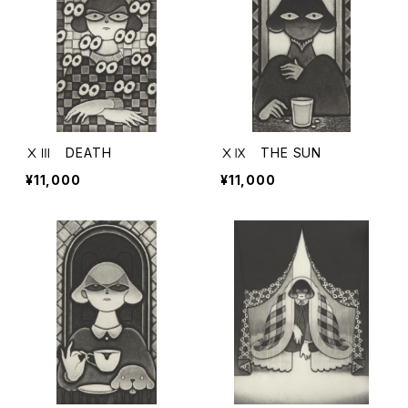
ⅩⅢ DEATH
ⅩⅨ THE SUN
¥11,000
¥11,000